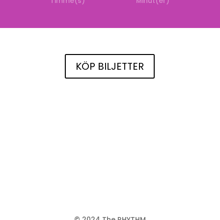
Timme(s)
Minut(er)
KÖP BILJETTER
© 2024 The RHYTHM