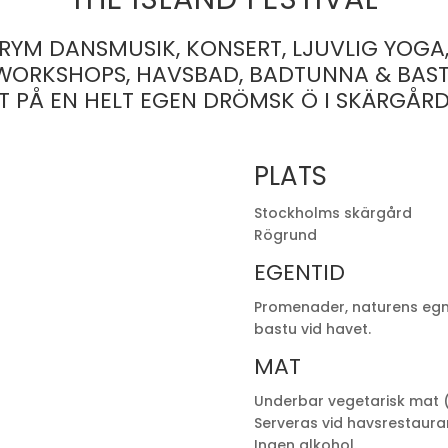
RYM DANSMUSIK, KONSERT, LJUVLIG YOGA
ORKSHOPS, HAVSBAD, BADTUNNA & BAS
T PÅ EN HELT EGEN DRÖMSK Ö I SKÄRGÅR
PLATS
Stockholms skärgård
Rögrund
EGENTID
Promenader, naturens egn
bastu vid havet.
MAT
Underbar vegetarisk mat (
Serveras vid havsrestaura
Ingen alkohol.