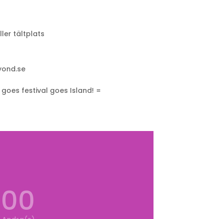
ler tältplats
ond.se
 goes festival goes Island! =
00