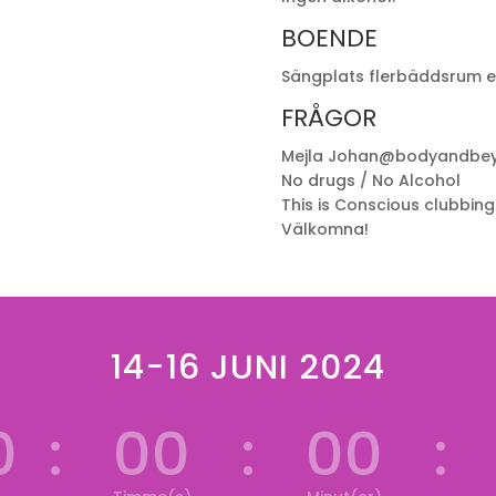
BOENDE
Sängplats flerbäddsrum el
FRÅGOR
Mejla Johan@bodyandbey
No drugs / No Alcohol
This is Conscious clubbing
Välkomna!
14-16 JUNI 2024
0
:
00
:
00
: